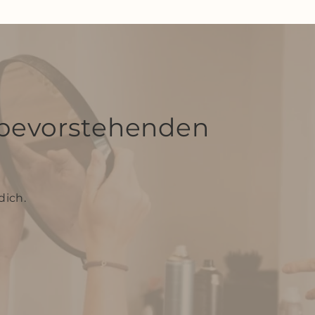
bevorstehenden
dich.