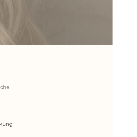
ische
rkung