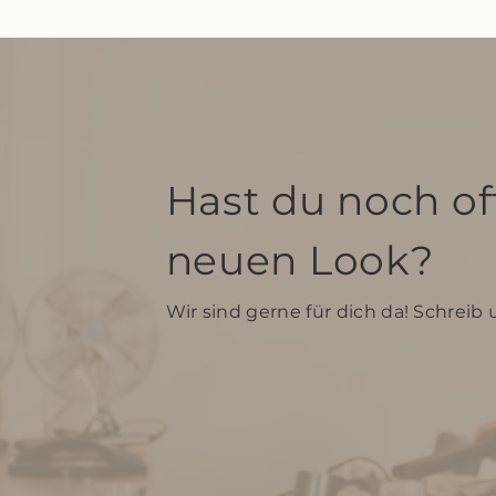
Hast du noch o
neuen Look?
Wir sind gerne für dich da! Schreib 